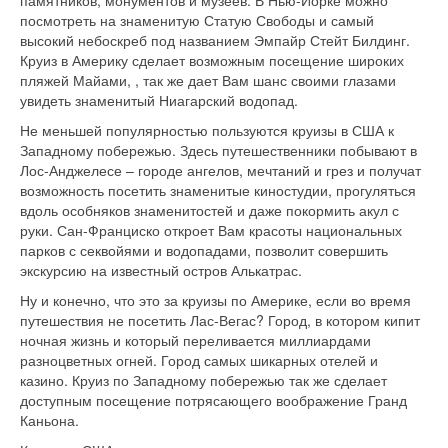
памятников, монументов и музеев. В Нью-Йорке можно
посмотреть на знаменитую Статую Свободы и самый
высокий небоскреб под названием Эмпайр Стейт Билдинг.
Круиз в Америку сделает возможным посещение широких
пляжей Майами, , так же дает Вам шанс своими глазами
увидеть знаменитый Ниагарский водопад.
Не меньшей популярностью пользуются круизы в США к
Западному побережью. Здесь путешественники побывают в
Лос-Анджелесе – городе ангелов, мечтаний и грез и получат
возможность посетить знаменитые киностудии, прогуляться
вдоль особняков знаменитостей и даже покормить акул с
руки. Сан-Франциско откроет Вам красоты национальных
парков с секвойями и водопадами, позволит совершить
экскурсию на известный остров Алькатрас.
Ну и конечно, что это за круизы по Америке, если во время
путешествия не посетить Лас-Вегас? Город, в котором кипит
ночная жизнь и который переливается миллиардами
разноцветных огней. Город самых шикарных отелей и
казино. Круиз по Западному побережью так же сделает
доступным посещение потрясающего воображение Гранд
Каньона.