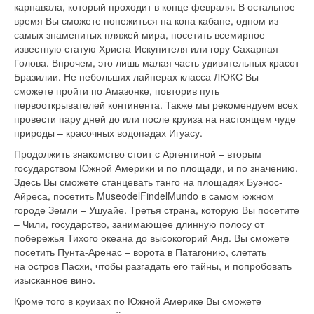
карнавала, который проходит в конце февраля. В остальное
время Вы сможете понежиться на копа кабане, одном из
самых знаменитых пляжей мира, посетить всемирное
известную статую Христа-Искупителя или гору Сахарная
Голова. Впрочем, это лишь малая часть удивительных красот
Бразилии. Не небольших лайнерах класса ЛЮКС Вы
сможете пройти по Амазонке, повторив путь
первооткрывателей континента. Также мы рекомендуем всех
провести пару дней до или после круиза на настоящем чуде
природы – красочных водопадах Игуасу.
Продолжить знакомство стоит с Аргентиной – вторым
государством Южной Америки и по площади, и по значению.
Здесь Вы сможете станцевать танго на площадях Буэнос-
Айреса, посетить MuseodelFindelMundo в самом южном
городе Земли – Ушуайе. Третья страна, которую Вы посетите
– Чили, государство, занимающее длинную полосу от
побережья Тихого океана до высокогорий Анд. Вы сможете
посетить Пунта-Аренас – ворота в Патагонию, слетать
на остров Пасхи, чтобы разгадать его тайны, и попробовать
изысканное вино.
Кроме того в круизах по Южной Америке Вы сможете