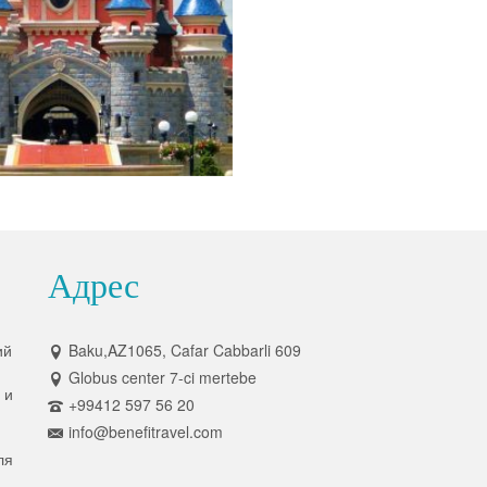
Адрес
ий
Baku,AZ1065, Cafar Cabbarli 609
Globus center 7-ci mertebe
 и
+99412 597 56 20
info@benefitravel.com
ля