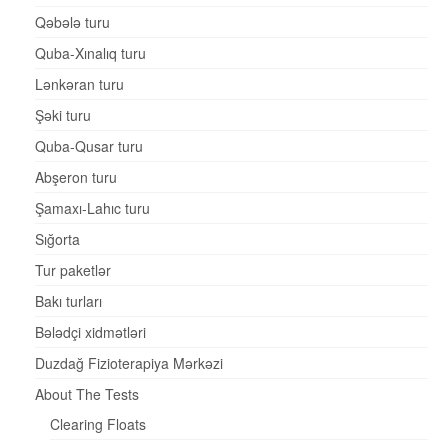
Qəbələ turu
Quba-Xınalıq turu
Lənkəran turu
Şəki turu
Quba-Qusar turu
Abşeron turu
Şamaxı-Lahıc turu
Sığorta
Tur paketlər
Bakı turları
Bələdçi xidmətləri
Duzdağ Fizioterapiya Mərkəzi
About The Tests
Clearing Floats