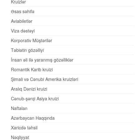
Kruizlər
Əsas səhifə
Aviabiletlər
Viza dəstəyi
Korporativ Müştərilər
Təbiətin gözəlliyi
İnsan əli ilə yaranmış gözəlliklər
Romantik Karib kruizi
Şimali və Cənubi Amerika kruizləri
Aralıq Dənizi kruizi
Cənub-şərqi Asiya kruizi
Naftalan
Azərbaycan Haqqında
Xaricdə təhsil
Nəqliyyat