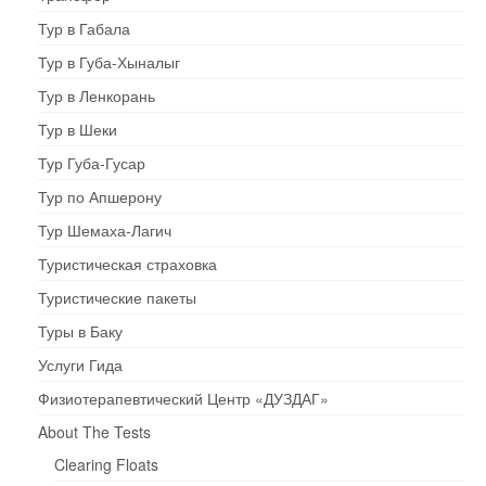
Тур в Габала
Тур в Губа-Хыналыг
Тур в Ленкорань
Тур в Шеки
Тур Губа-Гусар
Тур по Апшерону
Тур Шемаха-Лагич
Туристическая страховка
Туристические пакеты
Туры в Баку
Услуги Гида
Физиотерапевтический Центр «ДУЗДАГ»
About The Tests
Clearing Floats