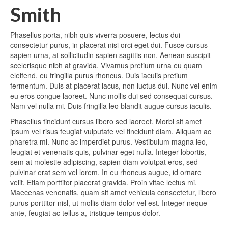
Smith
Phasellus porta, nibh quis viverra posuere, lectus dui
consectetur purus, in placerat nisi orci eget dui. Fusce cursus
sapien urna, at sollicitudin sapien sagittis non. Aenean suscipit
scelerisque nibh at gravida. Vivamus pretium urna eu quam
eleifend, eu fringilla purus rhoncus. Duis iaculis pretium
fermentum. Duis at placerat lacus, non luctus dui. Nunc vel enim
eu eros congue laoreet. Nunc mollis dui sed consequat cursus.
Nam vel nulla mi. Duis fringilla leo blandit augue cursus iaculis.
Phasellus tincidunt cursus libero sed laoreet. Morbi sit amet
ipsum vel risus feugiat vulputate vel tincidunt diam. Aliquam ac
pharetra mi. Nunc ac imperdiet purus. Vestibulum magna leo,
feugiat et venenatis quis, pulvinar eget nulla. Integer lobortis,
sem at molestie adipiscing, sapien diam volutpat eros, sed
pulvinar erat sem vel lorem. In eu rhoncus augue, id ornare
velit. Etiam porttitor placerat gravida. Proin vitae lectus mi.
Maecenas venenatis, quam sit amet vehicula consectetur, libero
purus porttitor nisl, ut mollis diam dolor vel est. Integer neque
ante, feugiat ac tellus a, tristique tempus dolor.