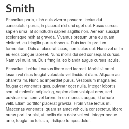
Smith
Phasellus porta, nibh quis viverra posuere, lectus dui
consectetur purus, in placerat nisi orci eget dui. Fusce cursus
sapien urna, at sollicitudin sapien sagittis non. Aenean suscipit
scelerisque nibh at gravida. Vivamus pretium urna eu quam
eleifend, eu fringilla purus rhoncus. Duis iaculis pretium
fermentum. Duis at placerat lacus, non luctus dui. Nunc vel enim
eu eros congue laoreet. Nunc mollis dui sed consequat cursus.
Nam vel nulla mi. Duis fringilla leo blandit augue cursus iaculis.
Phasellus tincidunt cursus libero sed laoreet. Morbi sit amet
ipsum vel risus feugiat vulputate vel tincidunt diam. Aliquam ac
pharetra mi. Nunc ac imperdiet purus. Vestibulum magna leo,
feugiat et venenatis quis, pulvinar eget nulla. Integer lobortis,
sem at molestie adipiscing, sapien diam volutpat eros, sed
pulvinar erat sem vel lorem. In eu rhoncus augue, id ornare
velit. Etiam porttitor placerat gravida. Proin vitae lectus mi.
Maecenas venenatis, quam sit amet vehicula consectetur, libero
purus porttitor nisl, ut mollis diam dolor vel est. Integer neque
ante, feugiat ac tellus a, tristique tempus dolor.