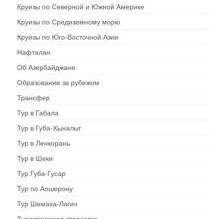
Круизы по Северной и Южной Америке
Круизы по Средиземному морю
Круизы по Юго-Восточной Азии
Нафталан
Об Азербайджане
Образование за рубежом
Трансфер
Тур в Габала
Тур в Губа-Хыналыг
Тур в Ленкорань
Тур в Шеки
Тур Губа-Гусар
Тур по Апшерону
Тур Шемаха-Лагич
Туристическая страховка