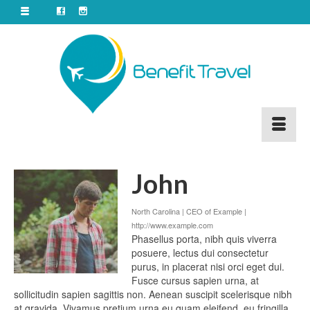
John
North Carolina | CEO of Example |
http://www.example.com
Phasellus porta, nibh quis viverra
posuere, lectus dui consectetur
purus, in placerat nisi orci eget dui.
Fusce cursus sapien urna, at
sollicitudin sapien sagittis non. Aenean suscipit scelerisque nibh
at gravida. Vivamus pretium urna eu quam eleifend, eu fringilla