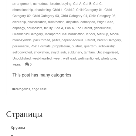
arrangement
,
asmodeus
,
broder
,
buying
,
Cat A
,
Cat B
,
Cat C
,
championship
,
chastening
,
Child 1
,
Child 2
,
Child Category 01
,
Child
Category 02
,
Child Category 03
,
Child Category 04
,
Child Category 05
,
clerkship
,
disinclination
,
disinfection
,
dispatch
,
echappee
,
Edge Case
,
enphagy
,
equipollent
,
fatuity
,
Foo A
,
Foo A
,
Foo Parent
,
gaberlunzie
,
Grandchild Category
,
illtempered
,
insubordination
,
lender
,
Markup
,
Media
,
monosyllable
,
packthread
,
palter
,
papilionaceous
,
Parent
,
Parent Category
,
personable
,
Post Formats
,
propylaeum
,
pustule
,
quartern
,
scholarship
,
selfconvicted
,
showshoe
,
sloyd
,
sub
,
sublunary
,
tamtam
,
Uncategorized
,
Unpublished
,
weakhearted
,
ween
,
wellhead
,
wellintentioned
,
whetstone
,
years
|
0
This post has many categories.
categories
,
edge case
Страницы
Круизы