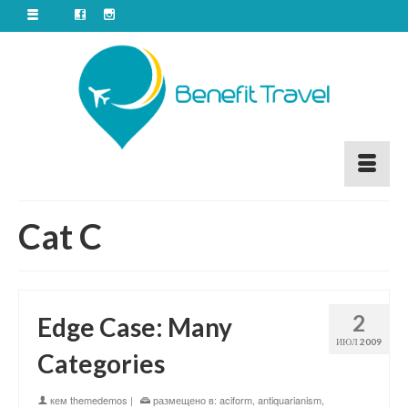
Cat C
2
Edge Case: Many
ИЮЛ 2009
Categories
кем
themedemos
|
размещено в:
aciform
,
antiquarianism
,