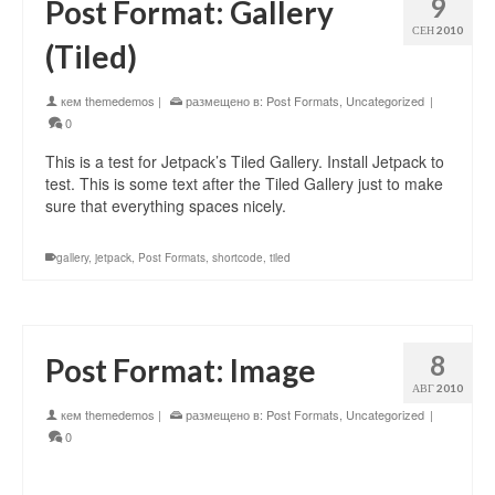
9
Post Format: Gallery
СЕН 2010
(Tiled)
кем
themedemos
|
размещено в:
Post Formats
,
Uncategorized
|
0
This is a test for Jetpack’s Tiled Gallery. Install Jetpack to
test. This is some text after the Tiled Gallery just to make
sure that everything spaces nicely.
gallery
,
jetpack
,
Post Formats
,
shortcode
,
tiled
8
Post Format: Image
АВГ 2010
кем
themedemos
|
размещено в:
Post Formats
,
Uncategorized
|
0