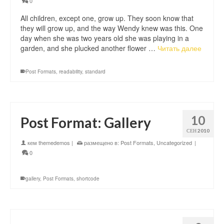
0
All children, except one, grow up. They soon know that
they will grow up, and the way Wendy knew was this. One
day when she was two years old she was playing in a
garden, and she plucked another flower …
Читать далее
Post Formats
,
readability
,
standard
10
Post Format: Gallery
СЕН 2010
кем
themedemos
|
размещено в:
Post Formats
,
Uncategorized
|
0
gallery
,
Post Formats
,
shortcode