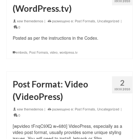
ИЮН 2010
(WordPress.tv)
кем
themedemos
|
размещено в:
Post Formats
,
Uncategorized
|
0
Posted as per the instructions in the Codex.
embeds
,
Post Formats
,
video
,
wordpress.tv
2
Post Format: Video
ИЮН 2010
(VideoPress)
кем
themedemos
|
размещено в:
Post Formats
,
Uncategorized
|
0
[wpvideo tFnqC9XQ w=680] VideoPress, especially as a
video post format, usually provides some unique styling
issues. You will need to install Jetpack or Slim