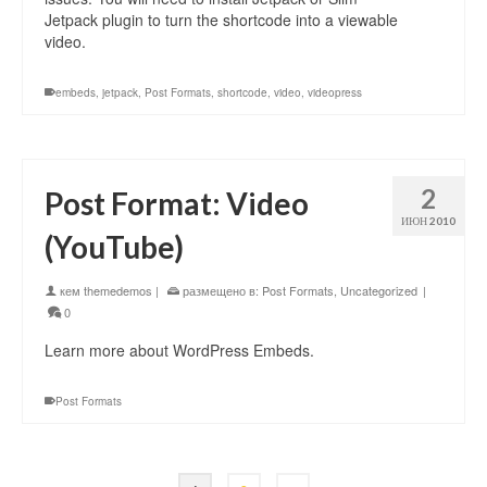
Jetpack plugin to turn the shortcode into a viewable
video.
embeds
,
jetpack
,
Post Formats
,
shortcode
,
video
,
videopress
2
Post Format: Video
ИЮН 2010
(YouTube)
кем
themedemos
|
размещено в:
Post Formats
,
Uncategorized
|
0
Learn more about WordPress Embeds.
Post Formats