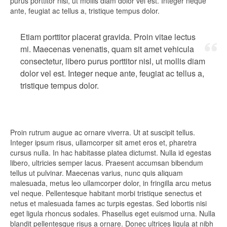
purus porttitor nisl, ut mollis diam dolor vel est. Integer neque
ante, feugiat ac tellus a, tristique tempus dolor.
Etiam porttitor placerat gravida. Proin vitae lectus
mi. Maecenas venenatis, quam sit amet vehicula
consectetur, libero purus porttitor nisl, ut mollis diam
dolor vel est. Integer neque ante, feugiat ac tellus a,
tristique tempus dolor.
Proin rutrum augue ac ornare viverra. Ut at suscipit tellus.
Integer ipsum risus, ullamcorper sit amet eros et, pharetra
cursus nulla. In hac habitasse platea dictumst. Nulla id egestas
libero, ultricies semper lacus. Praesent accumsan bibendum
tellus ut pulvinar. Maecenas varius, nunc quis aliquam
malesuada, metus leo ullamcorper dolor, in fringilla arcu metus
vel neque. Pellentesque habitant morbi tristique senectus et
netus et malesuada fames ac turpis egestas. Sed lobortis nisi
eget ligula rhoncus sodales. Phasellus eget euismod urna. Nulla
blandit pellentesque risus a ornare. Donec ultrices ligula at nibh