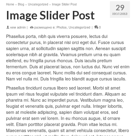
Home
»
Blog
»
Uncategorized
»
Image Slider Post
29
Image Slider Post
ИЮЛ 2013
кем
admin
|
размещено в:
Photos
,
Uncategorized
|
0
Phasellus porta, nibh quis viverra posuere, lectus dui
consectetur purus, in placerat nisi orci eget dui. Fusce cursus
sapien urna, at sollicitudin sapien sagittis non. Aenean suscipit
scelerisque nibh at gravida. Vivamus pretium urna eu quam
eleifend, eu fringilla purus rhoncus. Duis iaculis pretium
fermentum. Duis at placerat lacus, non luctus dui. Nunc vel enim
eu eros congue laoreet. Nunc mollis dui sed consequat cursus.
Nam vel nulla mi. Duis fringilla leo blandit augue cursus iaculis.
Phasellus tincidunt cursus libero sed laoreet. Morbi sit amet
ipsum vel risus feugiat vulputate vel tincidunt diam. Aliquam ac
pharetra mi. Nunc ac imperdiet purus. Vestibulum magna leo,
feugiat et venenatis quis, pulvinar eget nulla. Integer lobortis,
sem at molestie adipiscing, sapien diam volutpat eros, sed
pulvinar erat sem vel lorem. In eu rhoncus augue, id ornare
velit. Etiam porttitor placerat gravida. Proin vitae lectus mi.
Maecenas venenatis, quam sit amet vehicula consectetur, libero