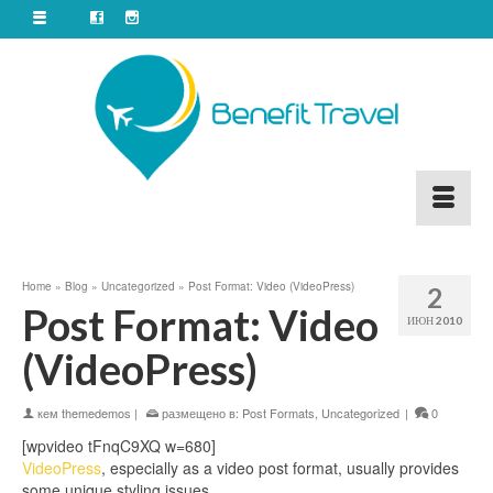
Home
»
Blog
»
Uncategorized
»
Post Format: Video (VideoPress)
2
Post Format: Video
ИЮН 2010
(VideoPress)
кем
themedemos
|
размещено в:
Post Formats
,
Uncategorized
|
0
[wpvideo tFnqC9XQ w=680]
VideoPress
, especially as a video post format, usually provides
some unique styling issues.