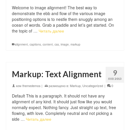
Welcome to image alignment! The best way to
demonstrate the ebb and flow of the various image
positioning options is to nestle them snuggly among an
ocean of words. Grab a paddle and let’s get started. On
the topic of …
Читать далее
alignment
,
captions
,
content
,
css
,
image
,
markup
9
Markup: Text Alignment
ЯНВ 2013
кем
themedemos
|
размещено в:
Markup
,
Uncategorized
|
0
Default This is a paragraph. It should not have any
alignment of any kind. It should just flow like you would
normally expect. Nothing fancy. Just straight up text, free
flowing, with love. Completely neutral and not picking a
side …
Читать далее