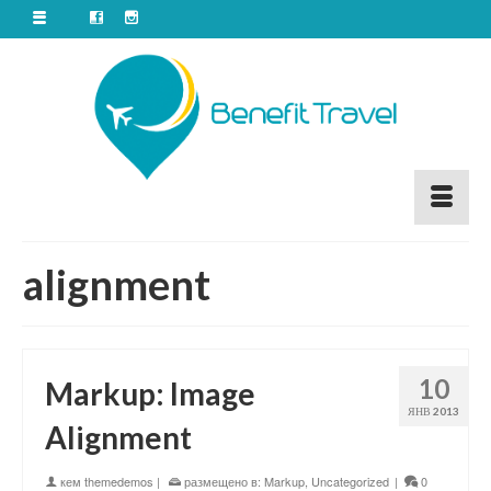
alignment
10
Markup: Image
ЯНВ 2013
Alignment
кем
themedemos
|
размещено в:
Markup
,
Uncategorized
|
0