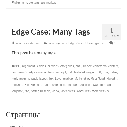
alignment
,
content
,
css
,
markup
1
Edge Case: Many Tags
ИЮН 2009
кем
themedemos
|
размещено в:
Edge Case
,
Uncategorized
|
0
This post has many tags.
8BIT
,
alignment
,
Articles
,
captions
,
categories
,
chat
,
Codex
,
comments
,
content
,
css
,
dowork
,
edge case
,
embeds
,
excerpt
,
Fail
,
featured image
,
FTW
,
Fun
,
gallery
,
html
,
image
,
jetpack
,
layout
,
link
,
Love
,
markup
,
Mothership
,
Must Read
,
Nailed It
,
Pictures
,
Post Formats
,
quote
,
shortcode
,
standard
,
Success
,
Swagger
,
Tags
,
template
,
title
,
twitter
,
Unseen
,
video
,
videopress
,
WordPress
,
wordpress.tv
Страницы
Круизы