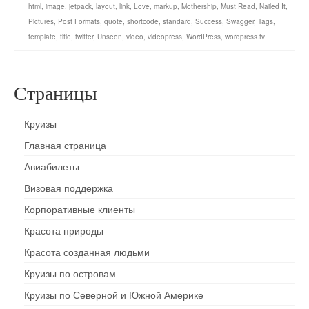
html
,
image
,
jetpack
,
layout
,
link
,
Love
,
markup
,
Mothership
,
Must Read
,
Nailed It
,
Pictures
,
Post Formats
,
quote
,
shortcode
,
standard
,
Success
,
Swagger
,
Tags
,
template
,
title
,
twitter
,
Unseen
,
video
,
videopress
,
WordPress
,
wordpress.tv
Страницы
Круизы
Главная страница
Авиабилеты
Визовая поддержка
Корпоративные клиенты
Красота природы
Красота созданная людьми
Круизы по островам
Круизы по Северной и Южной Америке