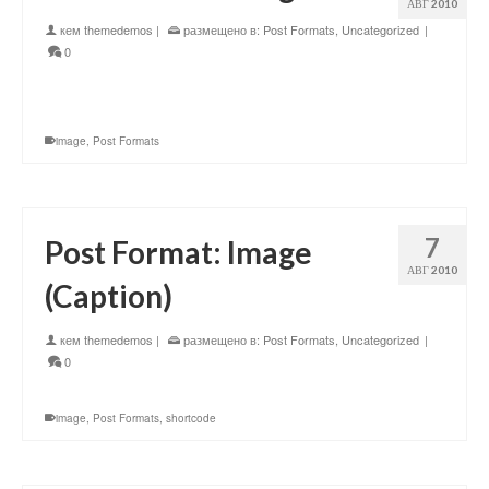
АВГ 2010
кем
themedemos
|
размещено в:
Post Formats
,
Uncategorized
|
0
image
,
Post Formats
7
Post Format: Image
АВГ 2010
(Caption)
кем
themedemos
|
размещено в:
Post Formats
,
Uncategorized
|
0
image
,
Post Formats
,
shortcode