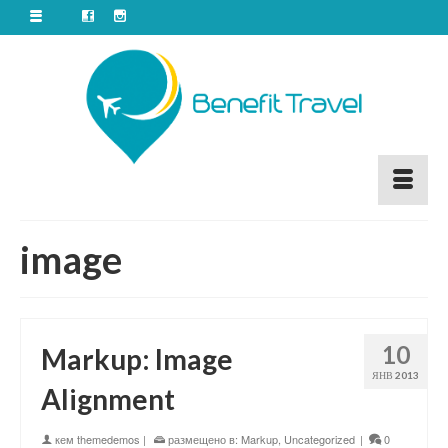
image
10
Markup: Image
ЯНВ 2013
Alignment
кем
themedemos
|
размещено в:
Markup
,
Uncategorized
|
0