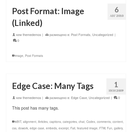
6
Post Format: Image
АВГ 2010
(Linked)
кем
themedemos
|
размещено в:
Post Formats
,
Uncategorized
|
0
image
,
Post Formats
1
Edge Case: Many Tags
ИЮН 2009
кем
themedemos
|
размещено в:
Edge Case
,
Uncategorized
|
0
This post has many tags.
8BIT
,
alignment
,
Articles
,
captions
,
categories
,
chat
,
Codex
,
comments
,
content
,
css
,
dowork
,
edge case
,
embeds
,
excerpt
,
Fail
,
featured image
,
FTW
,
Fun
,
gallery
,