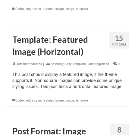
Codex
,
edge case
,
featured image
,
image
,
template
15
Template: Featured
МАР 2012
Image (Horizontal)
кем
themedemos
|
размещено в:
Template
,
Uncategorized
|
0
This post should display a featured image, if the theme
supports it. Non-square images can provide some unique
styling issues. This post tests a horizontal featured image.
Codex
,
edge case
,
featured image
,
image
,
template
8
Post Format: Image