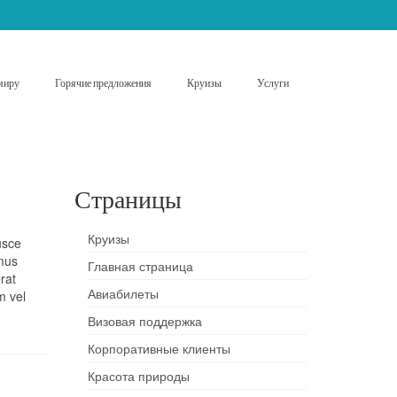
миру
Горячие предложения
Круизы
Услуги
Страницы
Круизы
usce
amus
Главная страница
rat
Авиабилеты
m vel
Визовая поддержка
Корпоративные клиенты
Красота природы