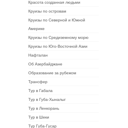
Красота созданная людьми
Круизы по островам
Круизы по Северной и Южной
Америке
Круизы по Средиземному морю
Круизы по Юго-Восточной Азии
Нафталан
Об Азербайджане
Образование за рубежом
Трансфер
Тур в Габала
Тур в Губа-Хыналыг
Тур в Ленкорань
Тур в Шеки
Тур Губа-Гусар