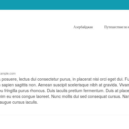
Азербайджан
Путешествие по 
example.com
a posuere, lectus dui consectetur purus, in placerat nisi orci eget dui. F
in sapien sagittis non. Aenean suscipit scelerisque nibh at gravida. Viv
 fringilla purus rhoncus. Duis iaculis pretium fermentum. Duis at place
enim eu eros congue laoreet. Nunc mollis dui sed consequat cursus. Na
t augue cursus iaculis.