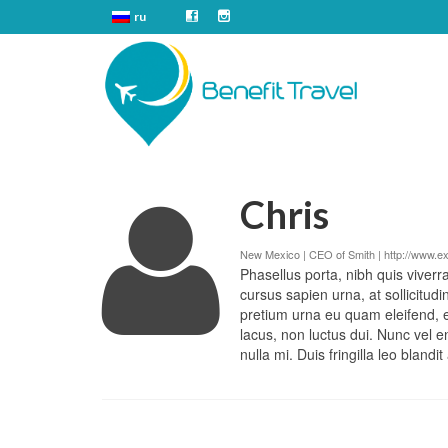
ru
Chris
New Mexico | CEO of Smith |
http://www.
Phasellus porta, nibh quis viverr
cursus sapien urna, at sollicitud
pretium urna eu quam eleifend, eu
lacus, non luctus dui. Nunc vel 
nulla mi. Duis fringilla leo blandi