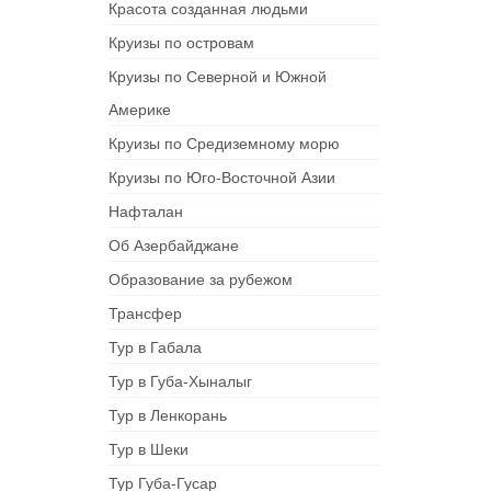
Красота созданная людьми
Круизы по островам
Круизы по Северной и Южной
Америке
Круизы по Средиземному морю
Круизы по Юго-Восточной Азии
Нафталан
Об Азербайджане
Образование за рубежом
Трансфер
Тур в Габала
Тур в Губа-Хыналыг
Тур в Ленкорань
Тур в Шеки
Тур Губа-Гусар