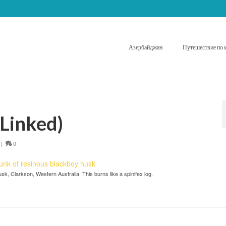
Азербайджан
Путешествие по 
(Linked)
|
0
k, Clarkson, Western Australia. This burns like a spinifex log.