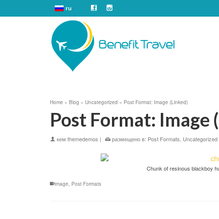
ru
Home
»
Blog
»
Uncategorized
»
Post Format: Image (Linked)
Post Format: Image 
кем
themedemos
|
размещено в:
Post Formats
,
Uncategorized
Chunk of resinous blackboy hus
image
,
Post Formats